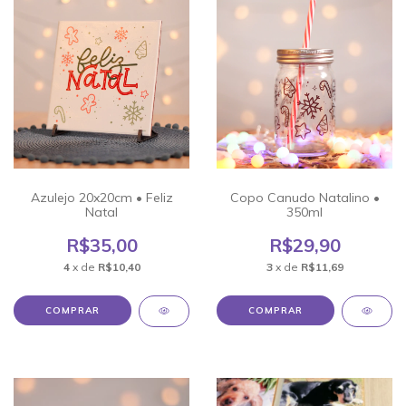
Azulejo 20x20cm • Feliz
Copo Canudo Natalino •
Natal
350ml
R$35,00
R$29,90
4
x de
R$10,40
3
x de
R$11,69