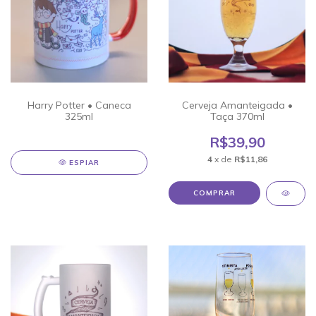
Harry Potter • Caneca
Cerveja Amanteigada •
325ml
Taça 370ml
R$39,90
4
x de
R$11,86
ESPIAR