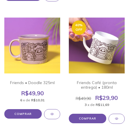
40
%
OFF
Friends • Doodle 325ml
Friends Café (pronta
entrega) • 180ml
R$49,90
R$29,90
R$49,90
6
x de
R$10,01
3
x de
R$11,69