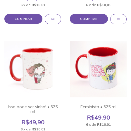
6
x de
R$10,01
6
x de
R$10,01
COMPRAR
COMPRAR
Isso pode ser vinho! • 325
Feminista • 325 ml
ml
R$49,90
R$49,90
6
x de
R$10,01
6
x de
R$10,01