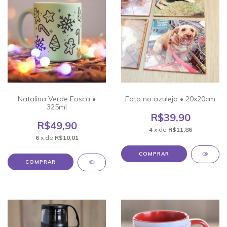
Natalina Verde Fosca •
Foto no azulejo • 20x20cm
325ml
R$39,90
R$49,90
4
x de
R$11,86
6
x de
R$10,01
COMPRAR