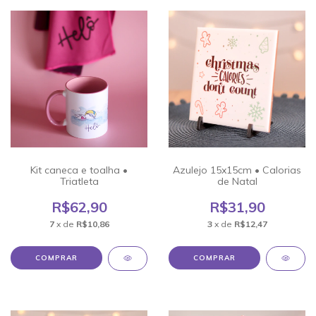
Kit caneca e toalha •
Azulejo 15x15cm • Calorias
Triatleta
de Natal
R$62,90
R$31,90
7
x de
R$10,86
3
x de
R$12,47
COMPRAR