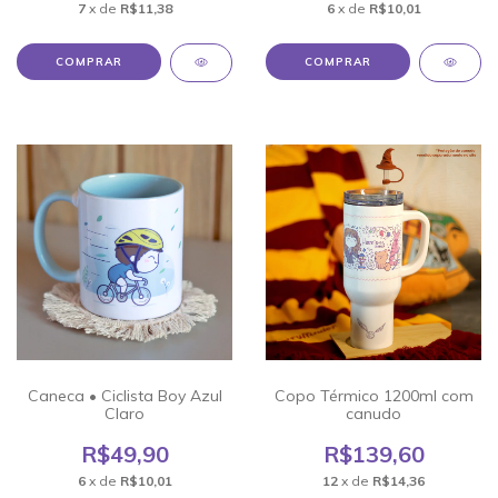
7
x de
R$11,38
6
x de
R$10,01
Caneca • Ciclista Boy Azul
Copo Térmico 1200ml com
Claro
canudo
R$49,90
R$139,60
6
x de
R$10,01
12
x de
R$14,36