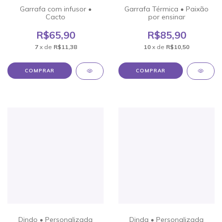
Garrafa com infusor •
Garrafa Térmica • Paixão
Cacto
por ensinar
R$65,90
R$85,90
7
x de
R$11,38
10
x de
R$10,50
COMPRAR
Dindo • Personalizada
Dinda • Personalizada