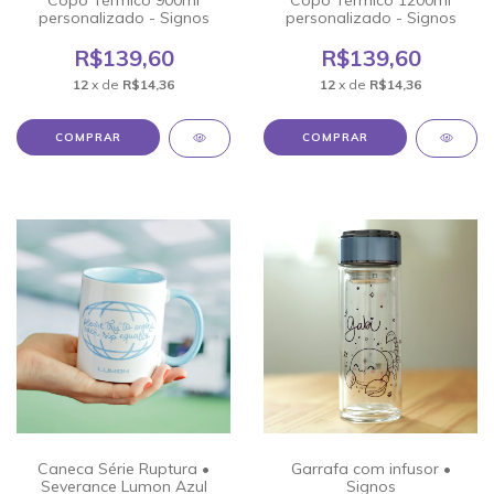
Copo Térmico 900ml
Copo Térmico 1200ml
personalizado - Signos
personalizado - Signos
R$139,60
R$139,60
12
x de
R$14,36
12
x de
R$14,36
Caneca Série Ruptura •
Garrafa com infusor •
Severance Lumon Azul
Signos