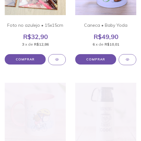
Foto no azulejo • 15x15cm
Caneca • Baby Yoda
R$32,90
R$49,90
3
x de
R$12,86
6
x de
R$10,01
COMPRAR