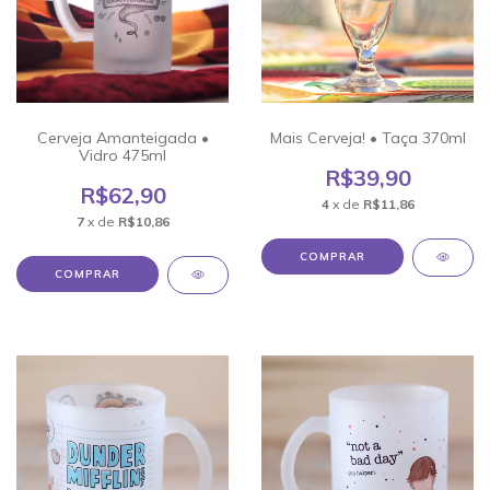
Cerveja Amanteigada •
Mais Cerveja! • Taça 370ml
Vidro 475ml
R$39,90
R$62,90
4
x de
R$11,86
7
x de
R$10,86