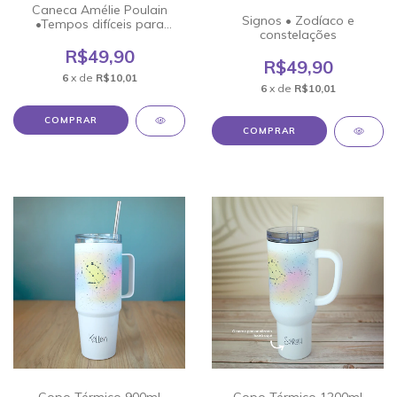
Caneca Amélie Poulain
Signos • Zodíaco e
•Tempos difíceis para
constelações
sonhadores
R$49,90
R$49,90
6
x de
R$10,01
6
x de
R$10,01
COMPRAR