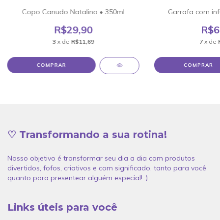
Copo Canudo Natalino • 350ml
Garrafa com inf
R$29,90
R$6
3
x de
R$11,69
7
x de
♡ Transformando a sua rotina!
Nosso objetivo é transformar seu dia a dia com produtos
divertidos, fofos, criativos e com significado, tanto para você
quanto para presentear alguém especial! :)
Links úteis para você