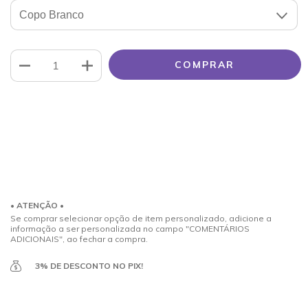
Meios de envio
ALTERAR CEP
Entregas para o CEP:
CALCULAR
Faça login
e use seus dados de entrega
Não sei meu CEP
• ATENÇÃO •
Se comprar selecionar opção de item personalizado, adicione a
informação a ser personalizada no campo "COMENTÁRIOS
ADICIONAIS", ao fechar a compra.
3% DE DESCONTO NO PIX!