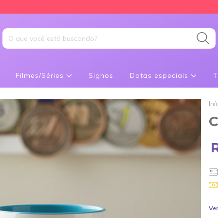
Filmes/Séries
Signos
Datas especiais
T
Iní
C
Ver