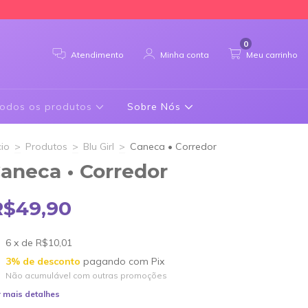
0
Atendimento
Minha conta
Meu carrinho
odos os produtos
Sobre Nós
cio
>
Produtos
>
Blu Girl
>
Caneca • Corredor
aneca • Corredor
R$49,90
6
x de
R$10,01
3% de desconto
pagando com Pix
Não acumulável com outras promoções
 mais detalhes