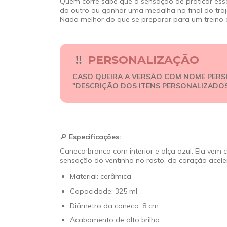
Quem corre sabe que a sensação de praticar ess
do outro ou ganhar uma medalha no final do traje
Nada melhor do que se preparar para um treino
‼
PERSONALIZAÇÃO
CASO QUEIRA A VERSÃO COM NOME PERS
"DESCRIÇÃO DOS ITENS PERSONALIZADO
🔎
Especificações:
Caneca branca com interior e alça azul. Ela vem 
sensação do ventinho no rosto, do coração acele
Material: cerâmica
Capacidade: 325 ml
Diâmetro da caneca: 8 cm
Acabamento de alto brilho