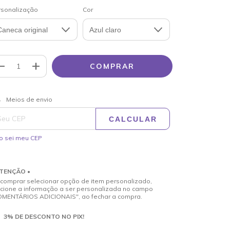
rsonalização
Cor
ALTERAR CEP
regas para o CEP:
Meios de envio
CALCULAR
o sei meu CEP
ATENÇÃO •
comprar selecionar opção de item personalizado,
icione a informação a ser personalizada no campo
OMENTÁRIOS ADICIONAIS", ao fechar a compra.
3% DE DESCONTO NO PIX!