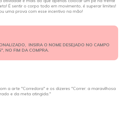
a atividade é mais do que apenas colocar um pé na frente
to! É sentir o corpo todo em movimento, é superar limites!
 ou uma prova com esse incentivo na mão!
ONALIZADO, INSIRA O NOME DESEJADO NO CAMPO
S"
, NO FIM DA COMPRA.
com a arte "Corredora" e os dizeres "Correr: a maravilhosa
rado e da meta atingida."