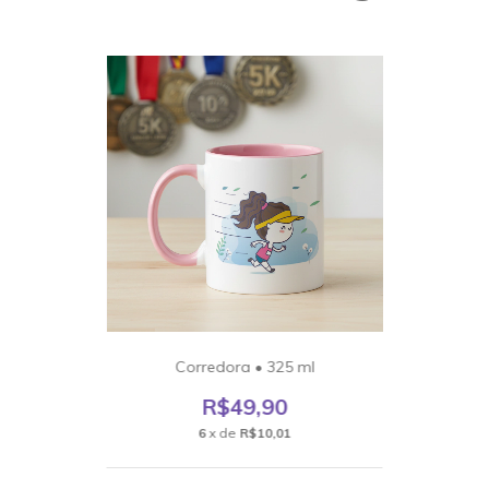
Corredora • 325 ml
R$49,90
6
x de
R$10,01