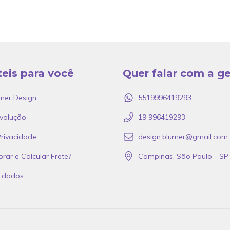
teis para você
Quer falar com a g
mer Design
5519996419293
volução
19 996419293
Privacidade
design.blumer@gmail.com
r e Calcular Frete?
Campinas, São Paulo - SP
e dados